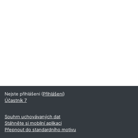
Nejste přihlášeni (
Přihlášení
)
Účastník 7
Souhrn uchovávaných dat
Stáhněte si mobilní aplikaci
Přepnout do standardního motivu