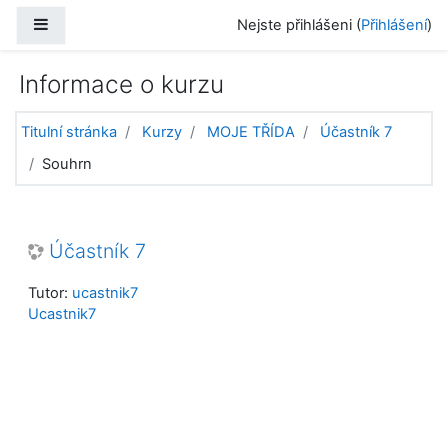
Přejít k hlavnímu obsahu
Boční panel
Nejste přihlášeni (
Přihlášení
)
Informace o kurzu
Titulní stránka
Kurzy
MOJE TŘÍDA
Účastník 7
Souhrn
Účastník 7
Tutor:
ucastnik7
Ucastnik7